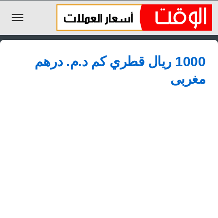
الليرة السورية
1000 ريال قطري كم د.م.‏ درهم
الجنيه المصري
مغربى
الريال السعودي
اليورو
الدولار
الأخبار