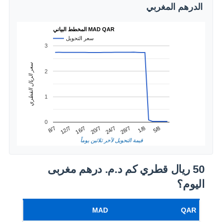
الدرهم المغربي
المخطط البياني MAD QAR
سعر التحويل
3
سعر الريال القطري
2
1
0
1/8
12/7
24/7
5/8
16/7
28/7
8/7
20/7
قيمة التحويل لآخر ثلاثين يوماً
50 ريال قطري كم د.م.‏ درهم مغربى
اليوم؟
MAD
QAR