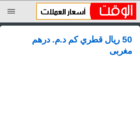
الليرة السورية
50 ريال قطري كم د.م.‏ درهم
الجنيه المصري
مغربى
الريال السعودي
اليورو
الدولار
الأخبار