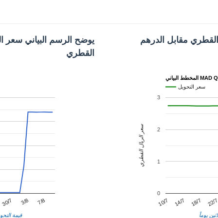
القطري مقابل الدرهم
يوضح الرسم البياني سعر ال
القطري
البياني MAD QAR
سعر التحويل
3
سعر الريال القطري
2
1
0
14/7
3/8
22/
10/7
30/7
18/7
7/8
ثين يوماً
قيمة التحوي