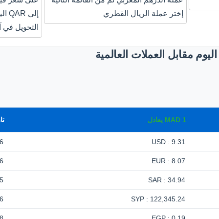
إختر عملة الريال القطري
إلى 
التحويل في آ
يوم مقابل العملات العالمية
1
MAD
يعادل
تا
6
9.31 : USD
6
8.07 : EUR
5
34.94 : SAR
6
122,345.24 : SYP
8
0.19 : EGP