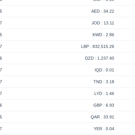
5
34.22 : AED
7
13.11 : JOD
5
2.86 : KWD
7
832,515.26 : LBP
6
1,237.40 : DZD
7
0.01 : IQD
7
3.18 : TND
7
1.46 : LYD
6
6.93 : GBP
5
33.91 : QAR
7
0.04 : YER