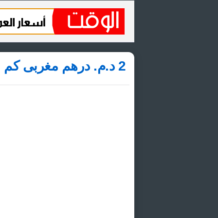
2 د.م.‏ درهم مغربى كم ريال قطري