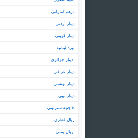
درهم اماراتى
دينار أردنى
دينار كويتى
ليرة لبنانية
‏ دينار جزائرى
دينار عراقى
دينار تونسى
دينار ليبى
£ جنيه سترليني
ريال قطرى
‏ ريال يمنى