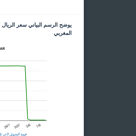
يوضح الرسم البياني سعر الريال 
المغربي
المخطط 
26/7
3/8
7
30/7
7/8
قيمة التحويل لآخر ثلا