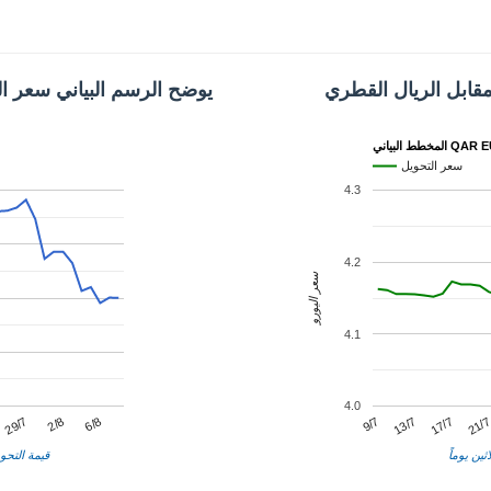
مقابل الريال القطري
يوضح الرسم البياني سعر ال
 البياني QAR EUR
سعر التحويل
4.3
4.2
سعر اليورو
4.1
4.0
13/7
2/8
21/
9/7
29/7
17/7
6/8
ثين يوماً
قيمة التحوي