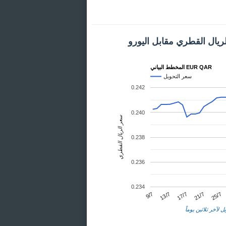
ريال القطري مقابل اليورو
المخطط البياني EUR QAR
سعر التحويل
0.242
0.240
سعر الريال القطري
0.238
0.236
0.234
25/7
13/7
21/7
9/7
17/7
ل لآخر ثلاثين يوماً