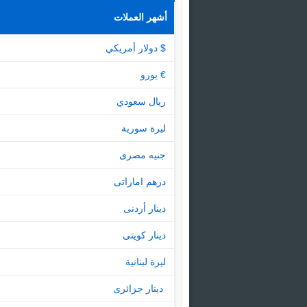
أشهر العملات
$ دولار أمريكي
€ يورو
ريال سعودي
ليرة سورية
جنيه مصرى
درهم اماراتى
دينار أردنى
دينار كويتى
ليرة لبنانية
‏ دينار جزائرى