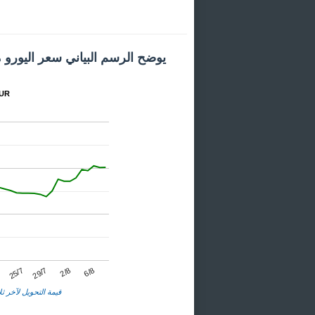
يوضح الرسم البياني سعر اليورو 
المخطط
25/7
2/8
7
29/7
6/8
قيمة التحويل لآخر ثلا