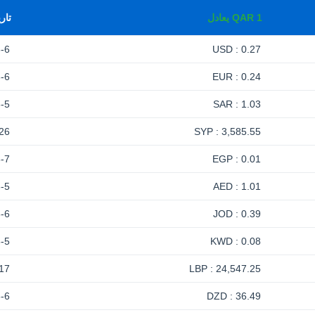
1
QAR
يعادل
تار
-6
0.27 : USD
-6
0.24 : EUR
-5
1.03 : SAR
26
3,585.55 : SYP
-7
0.01 : EGP
-5
1.01 : AED
-6
0.39 : JOD
-5
0.08 : KWD
17
24,547.25 : LBP
-6
36.49 : DZD