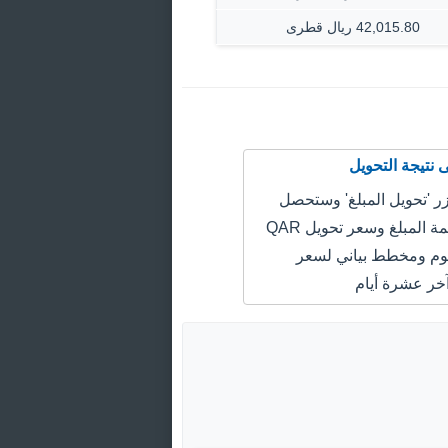
42,015.80 ريال قطرى
 'تحويل المبلغ' وستحصل
على سعر قيمة المبلغ وسعر تحويل QAR
EUR اليوم ومخطط بياني لسعر
خر عشرة أيام