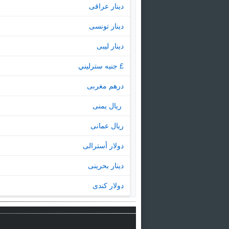
دينار عراقى
دينار تونسى
دينار ليبى
£ جنيه سترليني
درهم مغربى
‏ ريال يمنى
ريال عمانى
دولار أسترالى
دينار بحرينى
دولار كندى