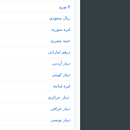
€ يورو
ريال سعودي
ليرة سورية
جنيه مصرى
درهم اماراتى
دينار أردنى
دينار كويتى
ليرة لبنانية
‏ دينار جزائرى
دينار عراقى
دينار تونسى