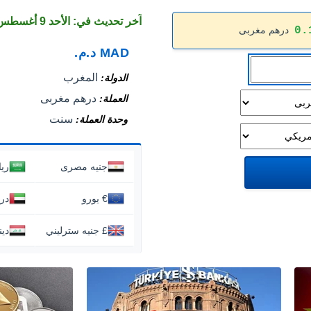
آخر تحديث في: الأحد 9 أغسطس 2026
0.
درهم مغربى
MAD
د.م.
المغرب
الدولة
درهم مغربى
العملة
سنت
وحدة العملة
جنيه مصرى
ري
€ يورو
دره
£ جنيه سترليني
دين