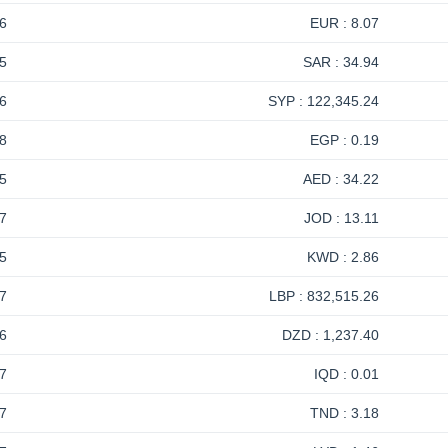
6
8.07 : EUR
5
34.94 : SAR
6
122,345.24 : SYP
8
0.19 : EGP
5
34.22 : AED
7
13.11 : JOD
5
2.86 : KWD
7
832,515.26 : LBP
6
1,237.40 : DZD
7
0.01 : IQD
7
3.18 : TND