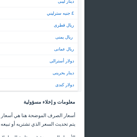
دينار ليبى
£ جنيه سترليني
ريال قطرى
‏ ريال يمنى
ريال عمانى
دولار أسترالى
دينار بحرينى
دولار كندى
معلومات و إخلاء مسؤولية
أسعار الصرف الموضحة هنا هي أسعار إ
يتم تحديث السعر الذي تشتريه أو تبيعه البنوك 