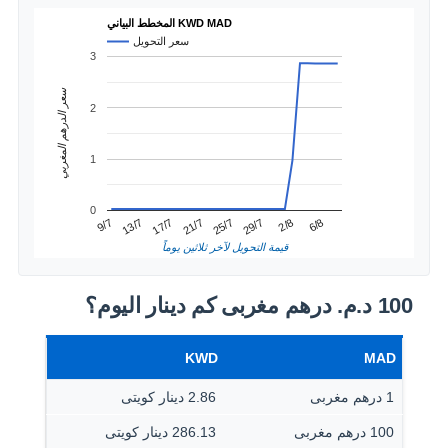
المخطط البياني KWD MAD
سعر التحويل
3
سعر الدرهم المغربي
2
1
0
2/8
13/7
25/7
6/8
17/7
29/7
9/7
21/7
قيمة التحويل لآخر ثلاثين يوماً
100 د.م.‏ درهم مغربى كم دينار اليوم؟
KWD
MAD
1 درهم مغربى
2.86 دينار كويتى
100 درهم مغربى
286.13 دينار كويتى