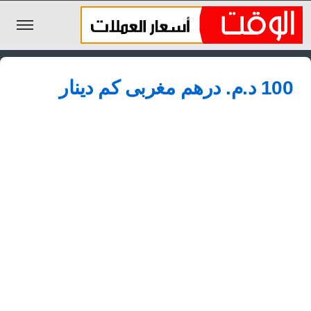
الليرة السورية
100 د.م.‏ درهم مغربى كم دينار
الجنيه المصري
الريال السعودي
اليورو
الدولار
الأخبار