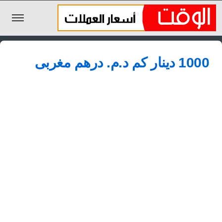
الليرة السورية
1000 دينار كم د.م.‏ درهم مغربى
الجنيه المصري
الريال السعودي
اليورو
الدولار
الأخبار