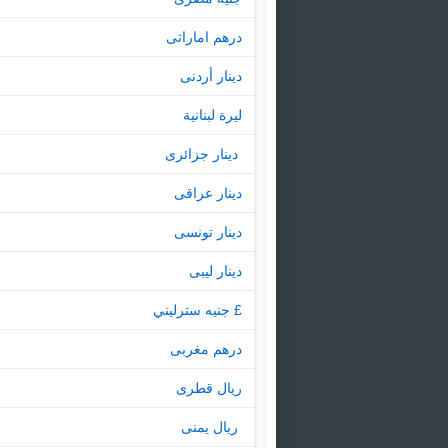
درهم اماراتى
دينار أردنى
ليرة لبنانية
‏ دينار جزائرى
دينار عراقى
دينار تونسى
دينار ليبى
£ جنيه سترليني
درهم مغربى
ريال قطرى
‏ ريال يمنى