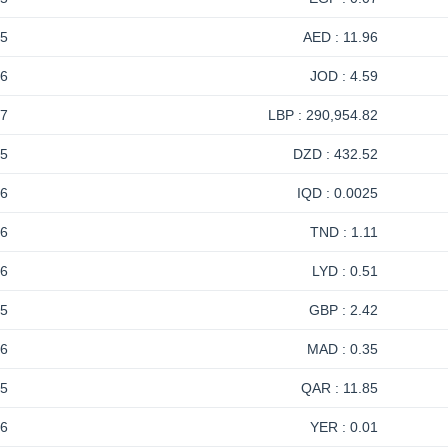
-5
11.96 : AED
-6
4.59 : JOD
17
290,954.82 : LBP
-5
432.52 : DZD
-6
0.0025 : IQD
-6
1.11 : TND
-6
0.51 : LYD
-5
2.42 : GBP
-6
0.35 : MAD
-5
11.85 : QAR
-6
0.01 : YER