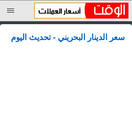
الليرة السورية
سعر الدينار البحريني - تحديث اليوم
الجنيه المصري
الريال السعودي
اليورو
الدولار
الأخبار