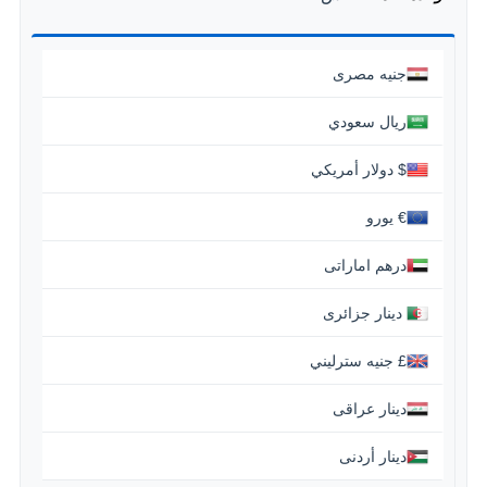
جنيه مصرى
ريال سعودي
$ دولار أمريكي
€ يورو
درهم اماراتى
‏ دينار جزائرى
£ جنيه سترليني
دينار عراقى
دينار أردنى