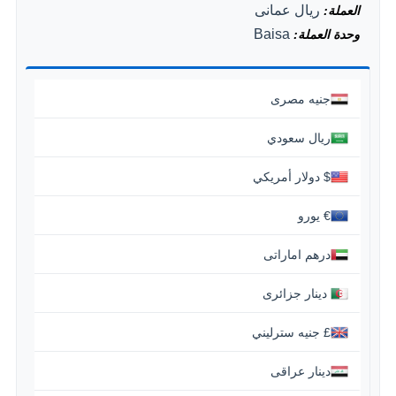
ريال عمانى
العملة
Baisa
وحدة العملة
جنيه مصرى
ريال سعودي
$ دولار أمريكي
€ يورو
درهم اماراتى
‏ دينار جزائرى
£ جنيه سترليني
دينار عراقى