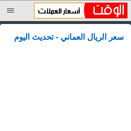
الليرة السورية
سعر الريال العماني - تحديث اليوم
الجنيه المصري
الريال السعودي
اليورو
الدولار
الأخبار