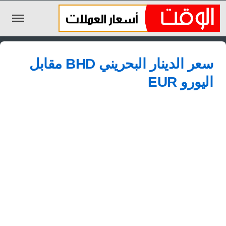
الليرة السورية
سعر الدينار البحريني BHD مقابل
الجنيه المصري
اليورو EUR
الريال السعودي
اليورو
الدولار
الأخبار