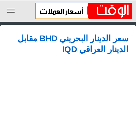
الليرة السورية
سعر الدينار البحريني BHD مقابل
الجنيه المصري
الدينار العراقي IQD
الريال السعودي
اليورو
الدولار
الأخبار