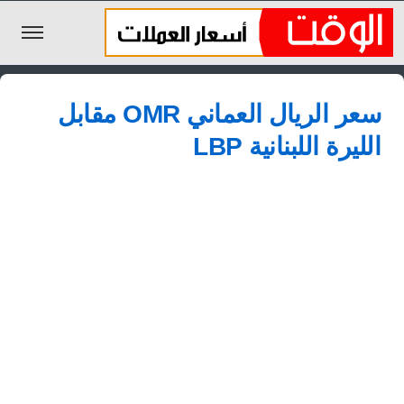
الليرة السورية
سعر الريال العماني OMR مقابل
الجنيه المصري
الليرة اللبنانية LBP
الريال السعودي
اليورو
الدولار
الأخبار