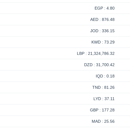
4.80 : EGP
876.48 : AED
336.15 : JOD
73.29 : KWD
21,324,786.32 : LBP
31,700.42 : DZD
0.18 : IQD
81.26 : TND
37.11 : LYD
177.28 : GBP
25.56 : MAD