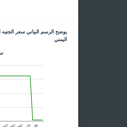
يوضح الرسم البياني سعر الجنيه 
اليمني
المخط
1/8
29/7
26/7
23/7
7
4/8