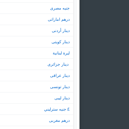
جنيه مصرى
درهم اماراتى
دينار أردنى
دينار كويتى
ليرة لبنانية
‏ دينار جزائرى
دينار عراقى
دينار تونسى
دينار ليبى
£ جنيه سترليني
درهم مغربى