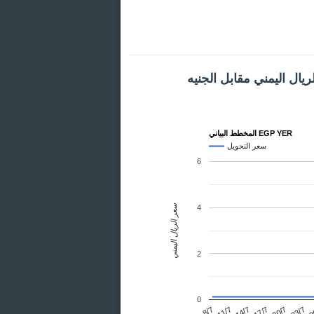
يال اليمني مقابل الجنيه
المخطط البياني EGP YER
سعر التحويل
6
سعر الريال اليمني
4
2
0
17/7
14/7
11/7
2
8/7
23/7
20/7