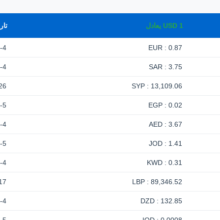
1
USD
يعادل
تار
-4
0.87 : EUR
-4
3.75 : SAR
26
13,109.06 : SYP
-5
0.02 : EGP
-4
3.67 : AED
-5
1.41 : JOD
-4
0.31 : KWD
17
89,346.52 : LBP
-4
132.85 : DZD