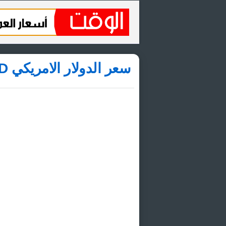
سعر الدولار الامريكي USD مقابل الجنيه المصري EGP