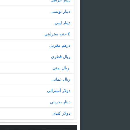
دينار عراقى
دينار تونسى
دينار ليبى
£ جنيه سترليني
درهم مغربى
ريال قطرى
‏ ريال يمنى
ريال عمانى
دولار أسترالى
دينار بحرينى
دولار كندى