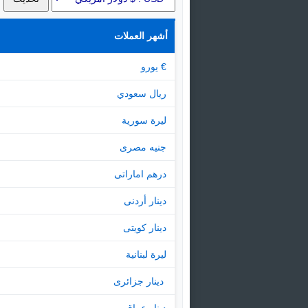
أشهر العملات
€ يورو
ريال سعودي
ليرة سورية
جنيه مصرى
درهم اماراتى
دينار أردنى
دينار كويتى
ليرة لبنانية
‏ دينار جزائرى