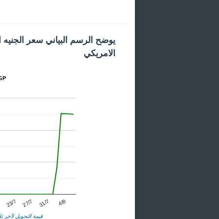
يوضح الرسم البياني سعر الجنيه 
الامريكي
المخطط
23/7
31/7
7
27/7
4/8
قيمة التحويل لآخر ثلا