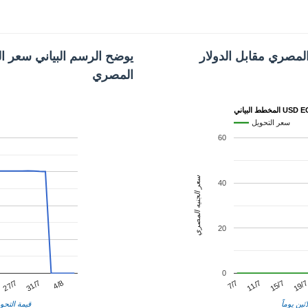
المصري مقابل الدولار
يوضح الرسم البياني سعر الد
المصري
 البياني USD EGP
سعر التحويل
60
سعر الجنيه المصري
40
20
0
11/7
31/7
19/
7/7
27/7
15/7
4/8
ثين يوماً
قيمة التحوي