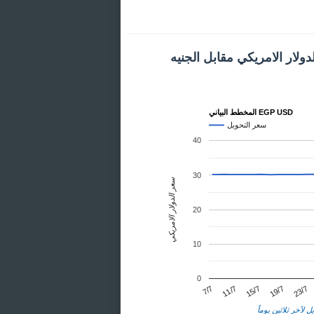
ولار الامريكي مقابل الجنيه
المخطط البياني EGP USD
سعر التحويل
40
30
سعر الدولار الامريكي
20
10
0
23/7
11/7
19/7
7/7
15/7
ل لآخر ثلاثين يوماً