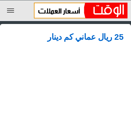
الليرة السورية
25 ريال عماني كم دينار
الجنيه المصري
الريال السعودي
اليورو
الدولار
الأخبار