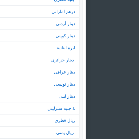
درهم اماراتى
دينار أردنى
دينار كويتى
ليرة لبنانية
‏ دينار جزائرى
دينار عراقى
دينار تونسى
دينار ليبى
£ جنيه سترليني
ريال قطرى
‏ ريال يمنى