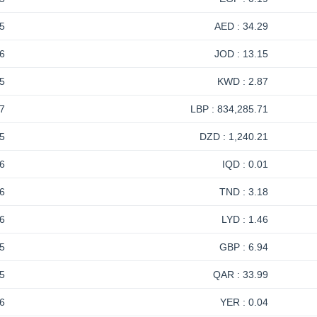
5
34.29 : AED
6
13.15 : JOD
5
2.87 : KWD
7
834,285.71 : LBP
5
1,240.21 : DZD
6
0.01 : IQD
6
3.18 : TND
6
1.46 : LYD
5
6.94 : GBP
5
33.99 : QAR
6
0.04 : YER