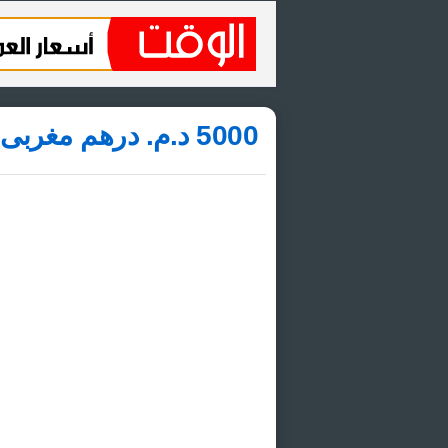
5000 د.م.‏ درهم مغربى كم جنيه استرليني