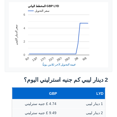
المخطط البياني GBP LYD
سعر التحويل
6
سعر الدينار الليبي
4
2
0
21/7
17/7
6/8
13/7
2/8
9/7
29/7
25/7
قيمة التحويل لآخر ثلاثين يوماً
2 دينار ليبي كم جنيه استرليني اليوم؟
GBP
LYD
1 دينار ليبى
4.74 £ جنيه سترليني
2 دينار ليبى
9.49 £ جنيه سترليني