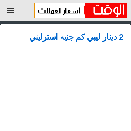
الليرة السورية
2 دينار ليبي كم جنيه استرليني
الجنيه المصري
الريال السعودي
اليورو
الدولار
الأخبار