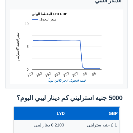
الدينار الليبي
المخطط البياني LYD GBP
سعر التحويل
10
سعر الجنيه الاسترليني
5
0
4/8
15/7
27/7
8/8
19/7
31/7
11/7
23/7
قيمة التحويل لآخر ثلاثين يوماً
5000 جنيه استرليني كم دينار ليبي اليوم؟
LYD
GBP
1 £ جنيه سترليني
0.2109 دينار ليبى