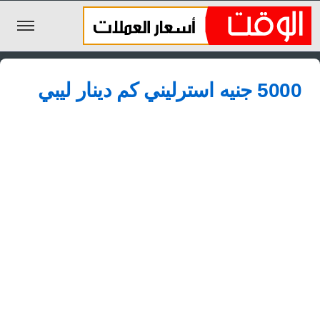
الليرة السورية
5000 جنيه استرليني كم دينار ليبي
الجنيه المصري
الريال السعودي
اليورو
الدولار
الأخبار