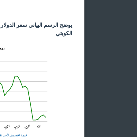
يوضح الرسم البياني سعر الدولار ا
الكويتي
المخطط
23/7
31/7
7
27/7
4/8
قيمة التحويل لآخر ثلا