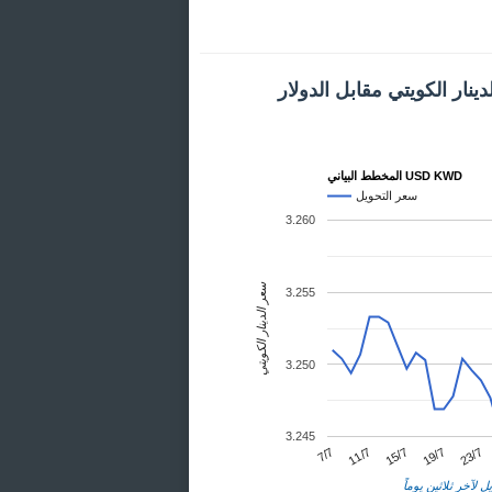
ينار الكويتي مقابل الدولار
المخطط البياني USD KWD
سعر التحويل
3.260
سعر الدينار الكويتي
3.255
3.250
3.245
23/7
11/7
19/7
7/7
15/7
ل لآخر ثلاثين يوماً