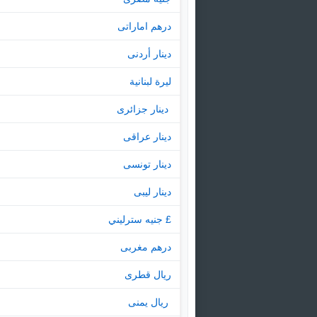
درهم اماراتى
دينار أردنى
ليرة لبنانية
‏ دينار جزائرى
دينار عراقى
دينار تونسى
دينار ليبى
£ جنيه سترليني
درهم مغربى
ريال قطرى
‏ ريال يمنى