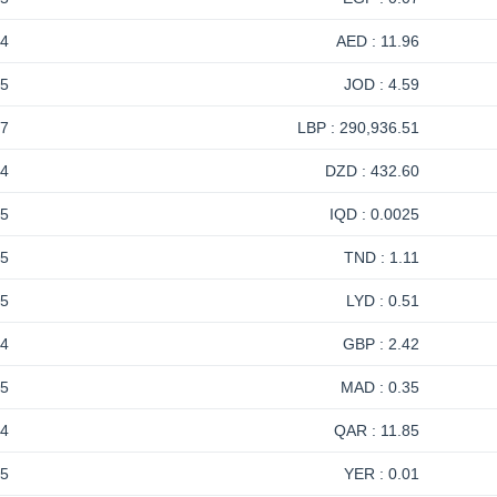
-4
11.96 : AED
-5
4.59 : JOD
17
290,936.51 : LBP
-4
432.60 : DZD
-5
0.0025 : IQD
-5
1.11 : TND
-5
0.51 : LYD
-4
2.42 : GBP
-5
0.35 : MAD
-4
11.85 : QAR
-5
0.01 : YER