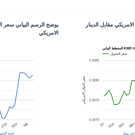
لامريكي مقابل الدينار
يوضح الرسم البياني سعر الد
الامريكي
 البياني KWD USD
سعر التحويل
0.3085
سعر الدولار الامريكي
0.3080
0.3075
0.3070
11/7
31/7
19/
7/7
27/7
15/7
4/8
ثين يوماً
قيمة التحوي