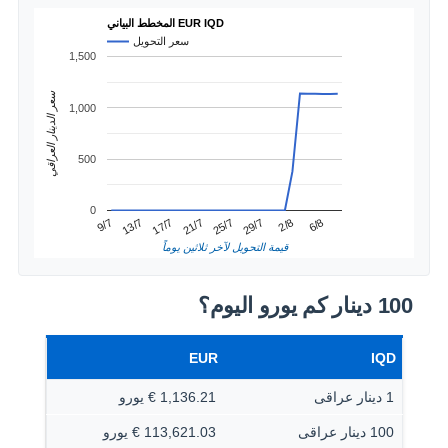
المخطط البياني EUR IQD
سعر التحويل
1,500
سعر الدينار العراقي
1,000
500
0
2/8
13/7
25/7
6/8
17/7
29/7
9/7
21/7
قيمة التحويل لآخر ثلاثين يوماً
100 دينار كم يورو اليوم؟
EUR
IQD
1 دينار عراقى
1,136.21 € يورو
100 دينار عراقى
113,621.03 € يورو