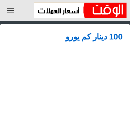
الليرة السورية
100 دينار كم يورو
الجنيه المصري
الريال السعودي
اليورو
الدولار
الأخبار