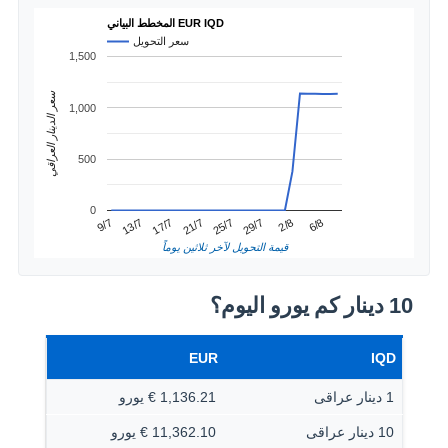
المخطط البياني EUR IQD
سعر التحويل
1,500
سعر الدينار العراقي
1,000
500
0
2/8
13/7
25/7
6/8
17/7
29/7
9/7
21/7
قيمة التحويل لآخر ثلاثين يوماً
10 دينار كم يورو اليوم؟
EUR
IQD
1 دينار عراقى
1,136.21 € يورو
10 دينار عراقى
11,362.10 € يورو