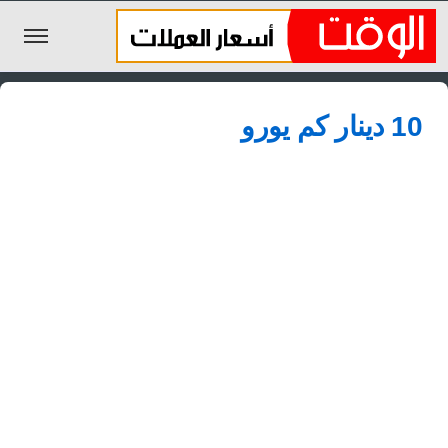
الليرة السورية
10 دينار كم يورو
الجنيه المصري
الريال السعودي
اليورو
الدولار
الأخبار