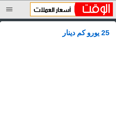
الليرة السورية
25 يورو كم دينار
الجنيه المصري
الريال السعودي
اليورو
الدولار
الأخبار