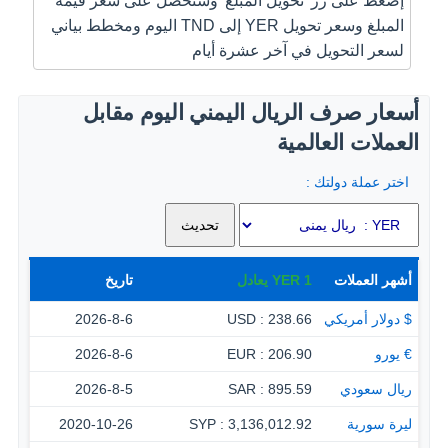
إضغط على زر 'تحويل المبلغ' وستحصل على سعر قيمة
المبلغ وسعر تحويل YER إلى TND اليوم ومخطط بياني
لسعر التحويل في آخر عشرة أيام
أسعار صرف الريال اليمني اليوم مقابل
العملات العالمية
اختر عملة دولتك :
أشهر العملات
1
YER
يعادل
تاريخ
$ دولار أمريكي
238.66 : USD
2026-8-6
€ يورو
206.90 : EUR
2026-8-6
ريال سعودي
895.59 : SAR
2026-8-5
ليرة سورية
3,136,012.92 : SYP
2020-10-26