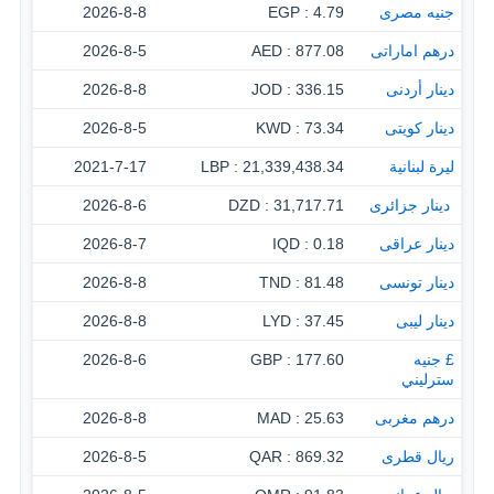
جنيه مصرى
4.79 : EGP
2026-8-8
درهم اماراتى
877.08 : AED
2026-8-5
دينار أردنى
336.15 : JOD
2026-8-8
دينار كويتى
73.34 : KWD
2026-8-5
ليرة لبنانية
21,339,438.34 : LBP
2021-7-17
‏ دينار جزائرى
31,717.71 : DZD
2026-8-6
دينار عراقى
0.18 : IQD
2026-8-7
دينار تونسى
81.48 : TND
2026-8-8
دينار ليبى
37.45 : LYD
2026-8-8
£ جنيه
177.60 : GBP
2026-8-6
سترليني
درهم مغربى
25.63 : MAD
2026-8-8
ريال قطرى
869.32 : QAR
2026-8-5