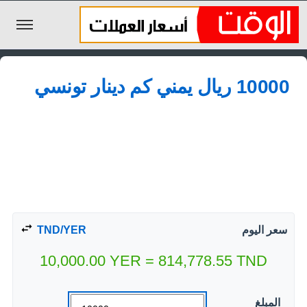
الليرة السورية
10000 ريال يمني كم دينار تونسي
الجنيه المصري
الريال السعودي
اليورو
الدولار
الأخبار
سعر اليوم
TND/YER
10,000.00
YER
=
814,778.55
TND
المبلغ