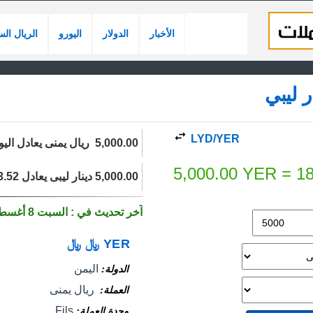
الأخبار
الدولار
اليورو
الريال ال
LYD/YER
5,000.00 ‏ ريال يمنى يعادل اليوم 187,232.17 دينار ليبى.
5,000.00
YER
=
18
5,000.00 دينار ليبى يعادل 133.52 ‏ ريال يمنى اليوم.
آخر تحديث في : السبت 8 أغسطس 2026
YER
﷼
﷼
اليمن
الدولة
‏ ريال يمنى
العملة
Fils
وحدة العملة