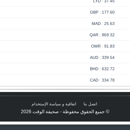
37.45 : LYD
177.60 : GBP
25.63 : MAD
869.32 : QAR
91.83 : OMR
339.54 : AUD
632.72 : BHD
334.78 : CAD
اتصل بنا
اتفاقية و سياسة الإستخدام
© جميع الحقوق محفوظة - صحيفة الوقت 2026