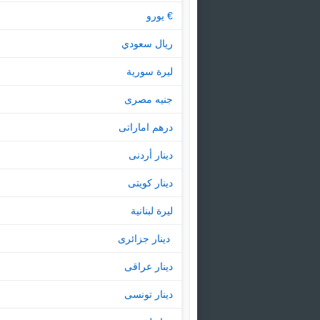
€ يورو
ريال سعودي
ليرة سورية
جنيه مصرى
درهم اماراتى
دينار أردنى
دينار كويتى
ليرة لبنانية
‏ دينار جزائرى
دينار عراقى
دينار تونسى