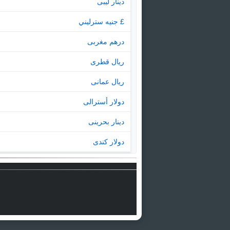
دينار ليبى
£ جنيه سترليني
درهم مغربى
ريال قطرى
ريال عمانى
دولار أسترالى
دينار بحرينى
دولار كندى