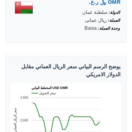
OMR
﷼
ر.ع.
سلطنة عمان
الدولة
ريال عمانى
العملة
Baisa
وحدة العملة
يوضح الرسم البياني سعر الريال العماني مقابل
الدولار الامريكي
المخطط البياني USD OMR
سعر التحويل
2.605
سعر الريال العماني
2.600