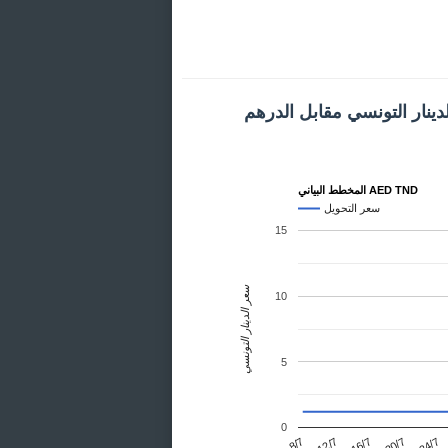
دينار التونسي مقابل الدرهم
المخطط البياني AED TND
سعر التحويل
15
سعر الدينار التونسي
10
5
0
24/7
12/7
20/7
8/7
16/7