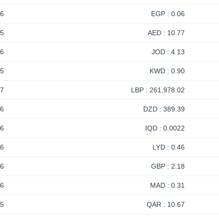
-6
0.06 : EGP
-5
10.77 : AED
-6
4.13 : JOD
-5
0.90 : KWD
17
261,978.02 : LBP
-6
389.39 : DZD
-6
0.0022 : IQD
-6
0.46 : LYD
-6
2.18 : GBP
-6
0.31 : MAD
-5
10.67 : QAR