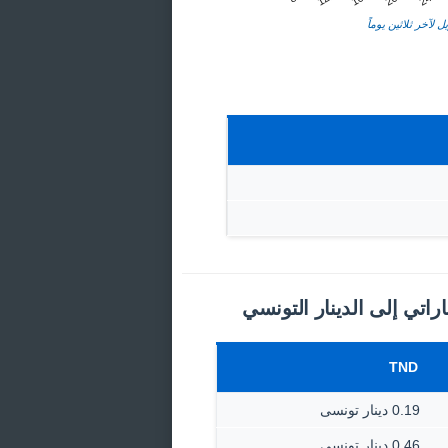
ل لآخر ثلاثين يوماً
راتي إلى الدينار التونسي
TND
0.19 دينار تونسى
0.46 دينار تونسى