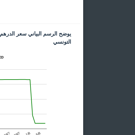
يوضح الرسم البياني سعر الدرهم ال
التونسي
المخطط
24/7
1/8
7
28/7
5/8