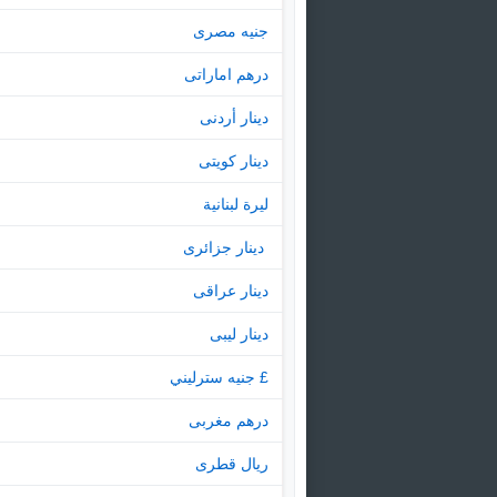
جنيه مصرى
درهم اماراتى
دينار أردنى
دينار كويتى
ليرة لبنانية
‏ دينار جزائرى
دينار عراقى
دينار ليبى
£ جنيه سترليني
درهم مغربى
ريال قطرى