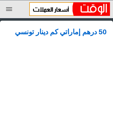
الليرة السورية
50 درهم إماراتي كم دينار تونسي
الجنيه المصري
الريال السعودي
اليورو
الدولار
الأخبار