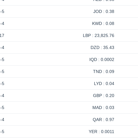
-5
0.38 : JOD
-4
0.08 : KWD
17
23,825.76 : LBP
-4
35.43 : DZD
-5
0.0002 : IQD
-5
0.09 : TND
-5
0.04 : LYD
-4
0.20 : GBP
-5
0.03 : MAD
-4
0.97 : QAR
-5
0.0011 : YER