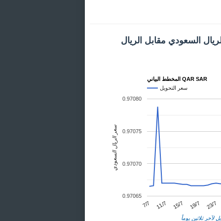
ريال السعودي مقابل الريال
المخطط البياني QAR SAR
سعر التحويل
0.97080
سعر الريال السعودي
0.97075
0.97070
0.97065
23/7
11/7
19/7
7/7
15/7
ل لآخر ثلاثين يوماً