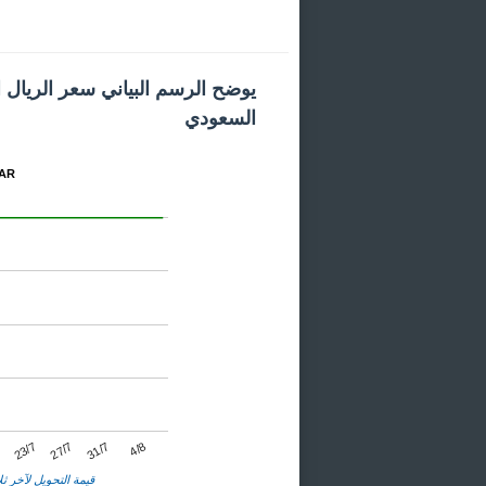
يوضح الرسم البياني سعر الريال 
السعودي
المخطط
23/7
31/7
7
27/7
4/8
قيمة التحويل لآخر ثلا