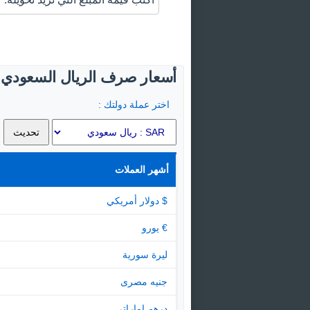
أسعار صرف الريال السعودي ال
اختر عملة دولتك :
أشهر العملات
$ دولار أمريكي
€ يورو
ليرة سورية
جنيه مصرى
درهم اماراتى