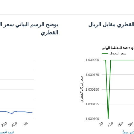
القطري مقابل الريال
يوضح الرسم البياني سعر ال
القطري
 البياني SAR QAR
سعر التحويل
1.030200
1.030175
سعر الريال القطري
1.030150
1.030125
1.030100
11/7
31/7
19/
7/7
27/7
15/7
4/8
ثين يوماً
قيمة التحوي