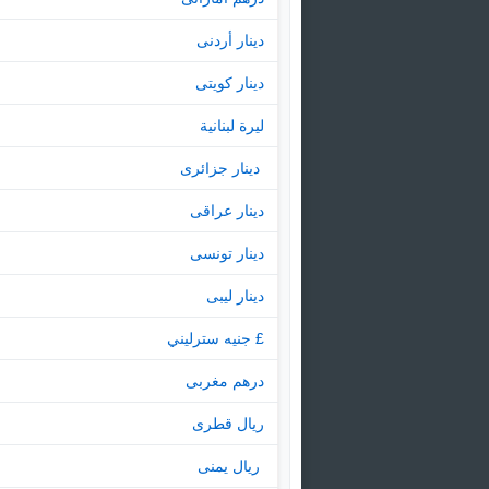
دينار أردنى
دينار كويتى
ليرة لبنانية
‏ دينار جزائرى
دينار عراقى
دينار تونسى
دينار ليبى
£ جنيه سترليني
درهم مغربى
ريال قطرى
‏ ريال يمنى