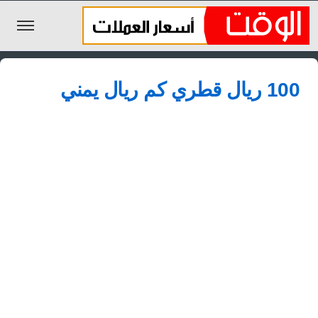
الليرة السورية
100 ريال قطري كم ريال يمني
الجنيه المصري
الريال السعودي
اليورو
الدولار
الأخبار