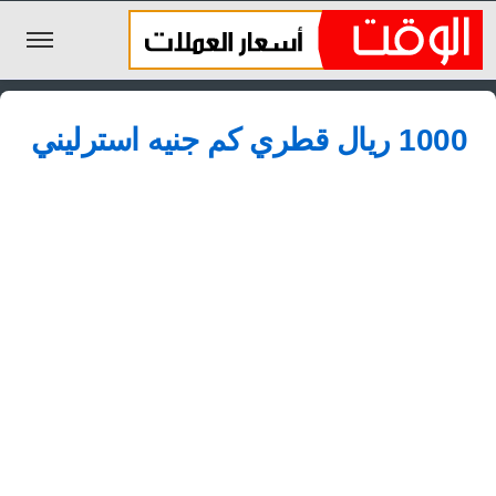
الليرة السورية
1000 ريال قطري كم جنيه استرليني
الجنيه المصري
الريال السعودي
اليورو
الدولار
الأخبار