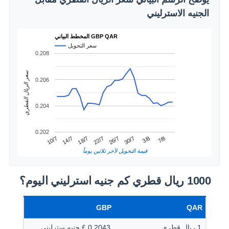
الجنيه الاسترليني
المخطط البياني GBP QAR
سعر التحويل
0.208
سعر الريال القطري
0.206
0.204
0.202
3/8
14/7
26/7
7/8
18/7
30/7
10/7
22/7
قيمة التحويل لآخر ثلاثين يوماً
1000 ريال قطري كم جنيه استرليني اليوم؟
GBP
QAR
1 ريال قطرى
0.2043 £ جنيه سترليني