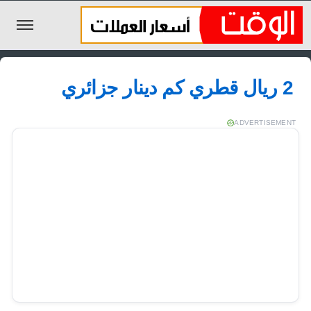
الليرة السورية
2 ريال قطري كم دينار جزائري
الجنيه المصري
الريال السعودي
ADVERTISEMENT
اليورو
الدولار
الأخبار