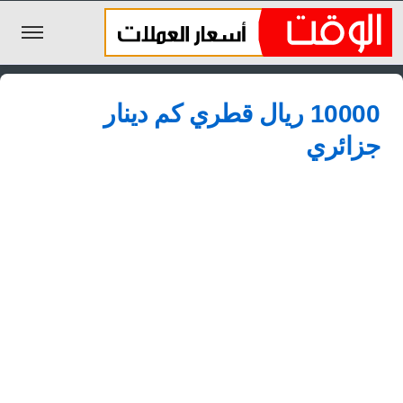
الليرة السورية
10000 ريال قطري كم دينار
الجنيه المصري
جزائري
الريال السعودي
اليورو
الدولار
الأخبار