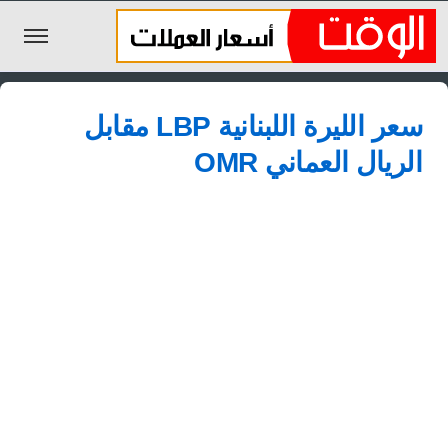
الليرة السورية
سعر الليرة اللبنانية LBP مقابل
الجنيه المصري
الريال العماني OMR
الريال السعودي
اليورو
الدولار
الأخبار