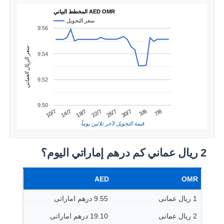
المخطط البياني AED OMR
سعر التحويل
9.56
سعر الريال العماني
9.54
9.52
9.50
3/8
14/7
26/7
7/8
18/7
30/7
10/7
22/7
قيمة التحويل لآخر ثلاثين يوماً
2 ريال عماني كم درهم إماراتي اليوم؟
AED
OMR
1 ريال عمانى
9.55 درهم اماراتى
2 ريال عمانى
19.10 درهم اماراتى