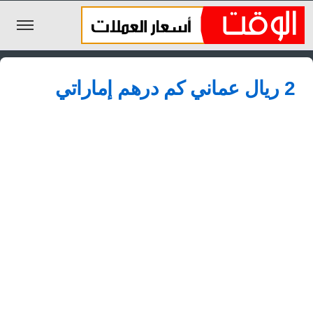
الليرة السورية
2 ريال عماني كم درهم إماراتي
الجنيه المصري
الريال السعودي
اليورو
الدولار
الأخبار