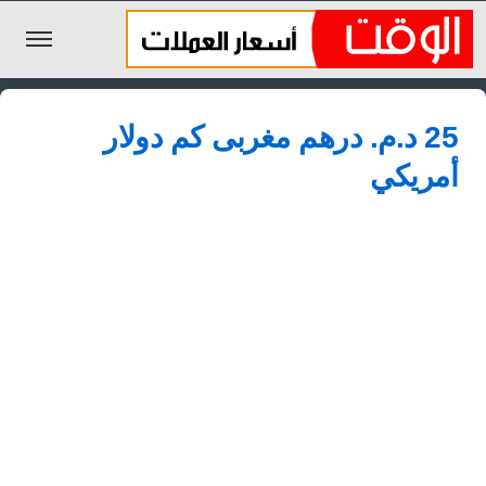
الليرة السورية
25 د.م.‏ درهم مغربى كم دولار
الجنيه المصري
أمريكي
الريال السعودي
اليورو
الدولار
الأخبار