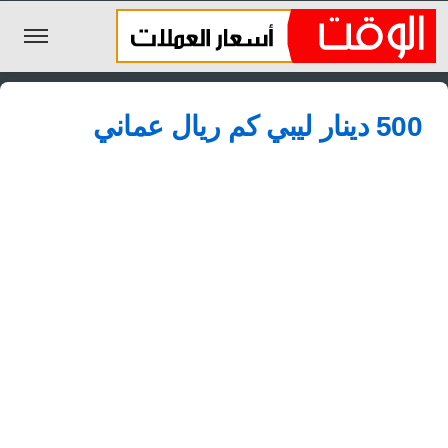
الليرة السورية
500 دينار ليبي كم ريال عماني
الجنيه المصري
الريال السعودي
اليورو
الدولار
الأخبار