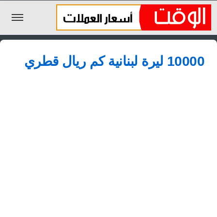
الليرة السورية
10000 ليرة لبنانية كم ريال قطري
الجنيه المصري
الريال السعودي
اليورو
الدولار
الأخبار