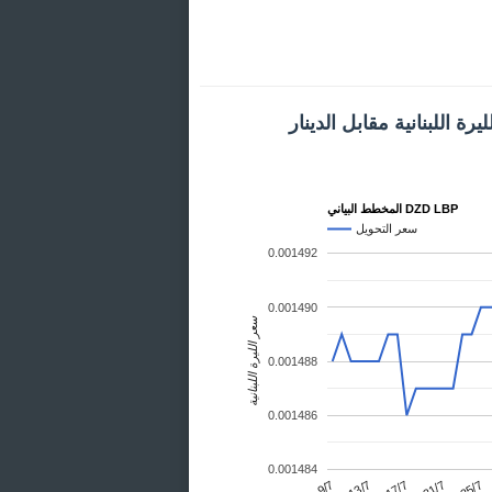
ة اللبنانية مقابل الدينار
المخطط البياني DZD LBP
سعر التحويل
0.001492
0.001490
سعر الليرة اللبنانية
0.001488
0.001486
0.001484
25/7
13/7
21/7
9/7
17/7