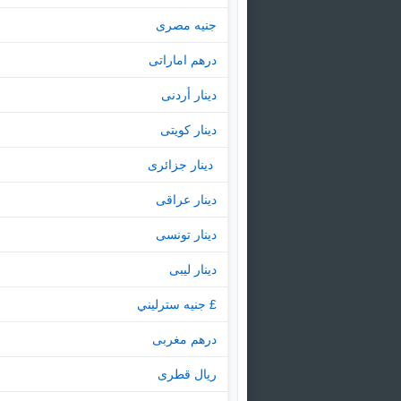
جنيه مصرى
درهم اماراتى
دينار أردنى
دينار كويتى
‏ دينار جزائرى
دينار عراقى
دينار تونسى
دينار ليبى
£ جنيه سترليني
درهم مغربى
ريال قطرى