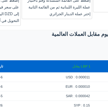
إضغط على القائمة المنسدلة وقم باختيار
إضغط على زر
عملة الليرة اللبنانية ثم من القائمة الثانية
إختر عملة الدينار الجزائري
إلى 
التحويل في آ
يوم مقابل العملات العالمية
1
LBP
يعادل
تار
-6
0.000011 : USD
-6
0.000010 : EUR
-5
0.000042 : SAR
26
0.15 : SYP