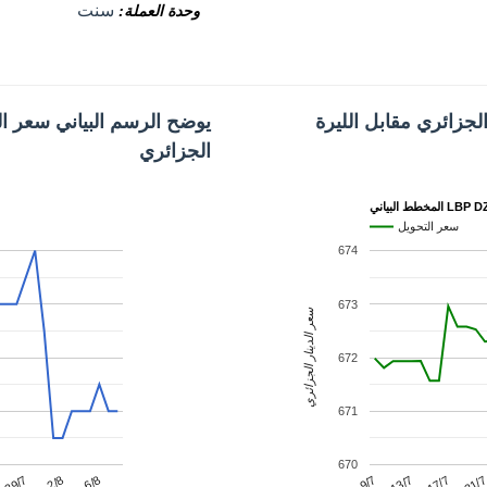
سنت
وحدة العملة
لجزائري مقابل الليرة
يوضح الرسم البياني سعر اللير
الجزائري
ط البياني LBP DZD
سعر التحويل
674
673
سعر الدينار الجزائري
672
671
670
13/7
2/8
21/
9/7
29/7
17/7
6/8