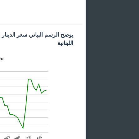
يوضح الرسم البياني سعر الدينار ا
اللبنانية
المخط
25/7
2/8
7
29/7
6/8