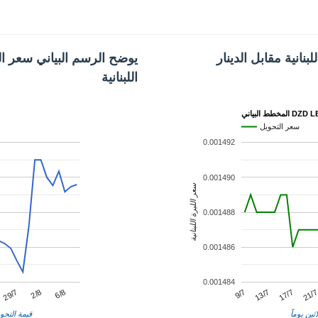
نانية مقابل الدينار
يوضح الرسم البياني سعر الد
اللبنانية
ط البياني DZD LBP
سعر التحويل
0.001492
0.001490
سعر الليرة اللبنانية
0.001488
0.001486
0.001484
13/7
2/8
21/
9/7
29/7
17/7
6/8
ثين يوماً
قيمة التحوي