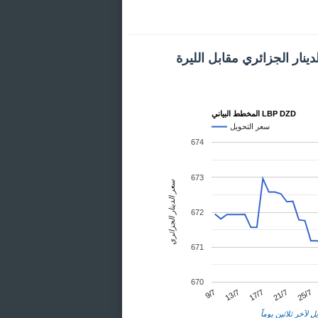
ينار الجزائري مقابل الليرة
المخطط البياني LBP DZD
سعر التحويل
674
673
سعر الدينار الجزائري
672
671
670
25/7
13/7
21/7
9/7
17/7
ل لآخر ثلاثين يوماً