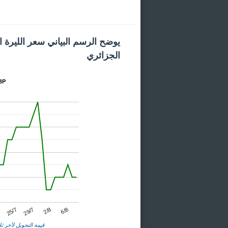
يوضح الرسم البياني سعر الليرة اللب
الجزائري
المخط
25/7
2/8
7
29/7
6/8
قيمة التحويل لآخر ثلا