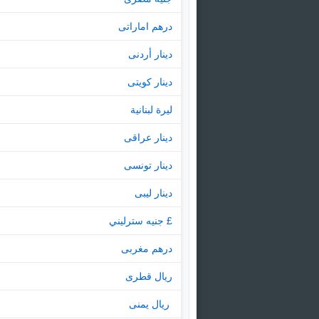
درهم اماراتى
دينار أردنى
دينار كويتى
ليرة لبنانية
دينار عراقى
دينار تونسى
دينار ليبى
£ جنيه سترليني
درهم مغربى
ريال قطرى
‏ ريال يمنى