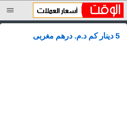
الليرة السورية
5 دينار كم د.م.‏ درهم مغربى
الجنيه المصري
الريال السعودي
اليورو
الدولار
الأخبار