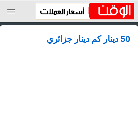
الليرة السورية
50 دينار كم دينار جزائري
الجنيه المصري
الريال السعودي
اليورو
الدولار
الأخبار