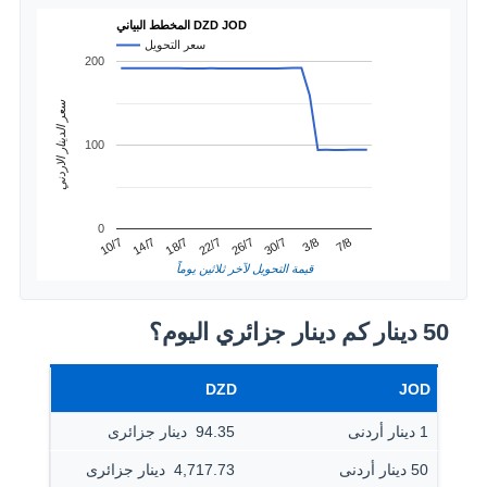
المخطط البياني DZD JOD
سعر التحويل
200
سعر الدينار الاردني
100
0
3/8
14/7
26/7
7/8
18/7
30/7
10/7
22/7
قيمة التحويل لآخر ثلاثين يوماً
50 دينار كم دينار جزائري اليوم؟
DZD
JOD
1 دينار أردنى
94.35 ‏ دينار جزائرى
50 دينار أردنى
4,717.73 ‏ دينار جزائرى