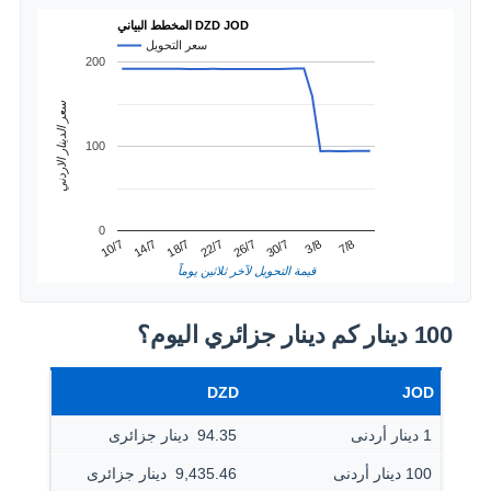
المخطط البياني DZD JOD
سعر التحويل
200
سعر الدينار الاردني
100
0
3/8
14/7
26/7
7/8
18/7
30/7
10/7
22/7
قيمة التحويل لآخر ثلاثين يوماً
100 دينار كم دينار جزائري اليوم؟
DZD
JOD
1 دينار أردنى
94.35 ‏ دينار جزائرى
100 دينار أردنى
9,435.46 ‏ دينار جزائرى