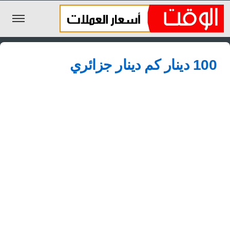
الليرة السورية
100 دينار كم دينار جزائري
الجنيه المصري
الريال السعودي
اليورو
الدولار
الأخبار