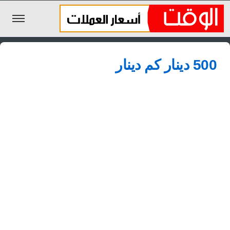
الليرة السورية
500 دينار كم دينار
الجنيه المصري
الريال السعودي
اليورو
الدولار
الأخبار