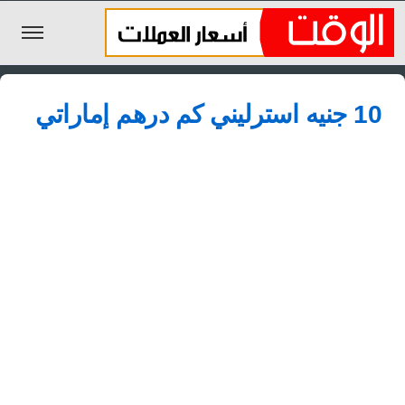
الليرة السورية
10 جنيه استرليني كم درهم إماراتي
الجنيه المصري
الريال السعودي
اليورو
الدولار
الأخبار