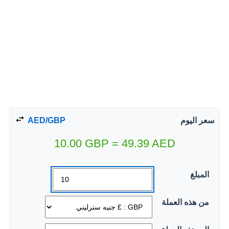
سعر اليوم
AED/GBP
10.00
GBP
=
49.39
AED
المبلغ
من هذه العملة