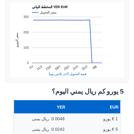
المخطط البياني YER EUR
سعر التحويل
300
200
سعر اليورو
100
0
31/7
11/7
23/7
4/8
15/7
27/7
7/7
19/7
قيمة التحويل لآخر ثلاثين يوماً
5 يورو كم ريال يمني اليوم؟
YER
EUR
1 € يورو
0.0048 ‏ ريال يمنى
5 € يورو
0.0242 ‏ ريال يمنى