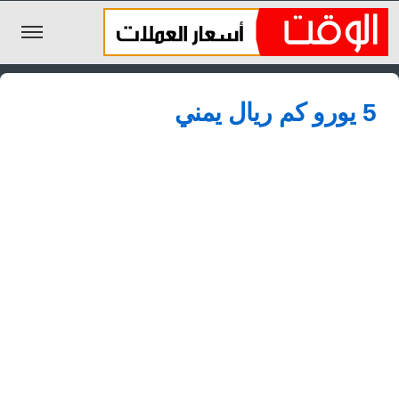
الليرة السورية
5 يورو كم ريال يمني
الجنيه المصري
الريال السعودي
اليورو
الدولار
الأخبار