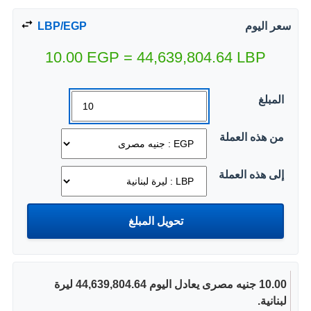
سعر اليوم
LBP/EGP
10.00
EGP
=
44,639,804.64
LBP
المبلغ
من هذه العملة
إلى هذه العملة
10.00 جنيه مصرى يعادل اليوم 44,639,804.64 ليرة
لبنانية.