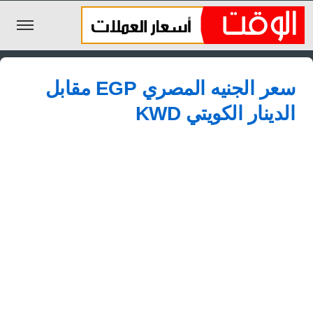
الليرة السورية
سعر الجنيه المصري EGP مقابل
الجنيه المصري
الدينار الكويتي KWD
الريال السعودي
اليورو
الدولار
الأخبار