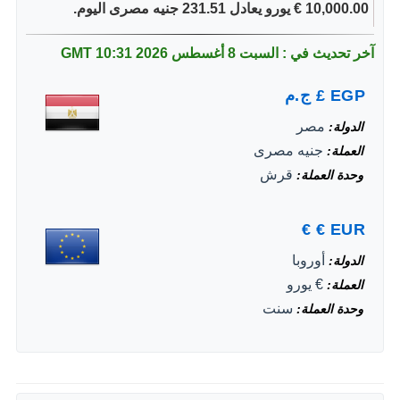
10,000.00 € يورو يعادل 231.51 جنيه مصرى اليوم.
آخر تحديث في : السبت 8 أغسطس 2026
10:31 GMT
EGP
£
ج.م
مصر
الدولة
جنيه مصرى
العملة
قرش
وحدة العملة
€
€
EUR
أوروبا
الدولة
€ يورو
العملة
سنت
وحدة العملة