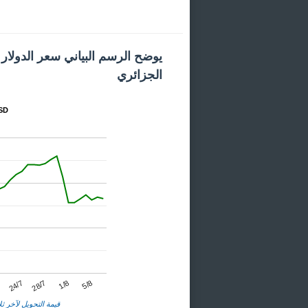
يوضح الرسم البياني سعر الدولار ا
الجزائري
المخطط
24/7
1/8
7
28/7
5/8
قيمة التحويل لآخر ثلا