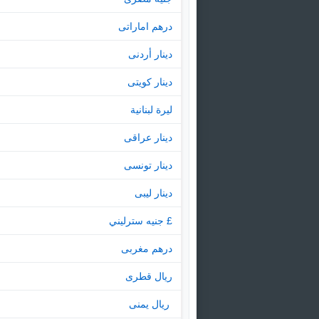
درهم اماراتى
دينار أردنى
دينار كويتى
ليرة لبنانية
دينار عراقى
دينار تونسى
دينار ليبى
£ جنيه سترليني
درهم مغربى
ريال قطرى
‏ ريال يمنى