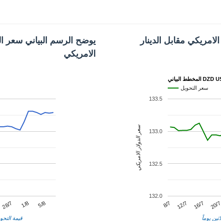
لامريكي مقابل الدينار
يوضح الرسم البياني سعر الد
الامريكي
 البياني DZD USD
سعر التحويل
133.5
سعر الدولار الامريكي
133.0
132.5
132.0
12/7
1/8
20/
8/7
28/7
16/7
5/8
ثين يوماً
قيمة التحوي