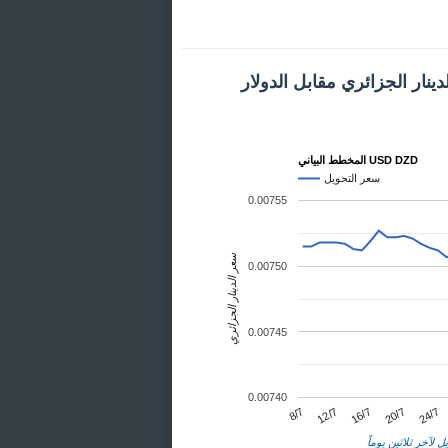
ينار الجزائري مقابل الدولار
المخطط البياني USD DZD
سعر التحويل
0.00755
سعر الدينار الجزائري
0.00750
0.00745
0.00740
24/7
12/7
20/7
8/7
16/7
ل لآخر ثلاثين يوماً